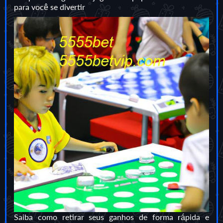
para você se divertir
Saiba como retirar seus ganhos de forma rápida e