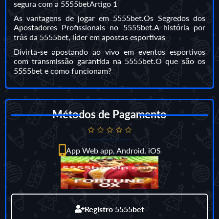
segura com a 5555betArtigo 1
As vantagens de jogar em 5555bet.Os Segredos dos
Apostadores Profissionais no 5555bet.A história por
trás da 5555bet, líder em apostas esportivas
Divirta-se apostando ao vivo em eventos esportivos
com transmissão garantida na 5555bet.O que são os
5555bet e como funcionam?
Métodos de Pagamento
App Web app, Android, iOS
Registro 5555bet