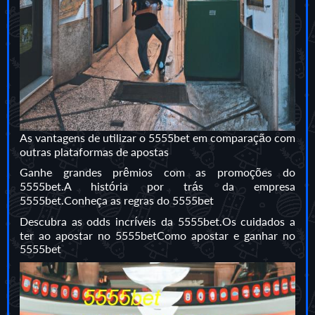
As vantagens de utilizar o 5555bet em comparação com
outras plataformas de apostas
Ganhe grandes prêmios com as promoções do
5555bet.A história por trás da empresa
5555bet.Conheça as regras do 5555bet
Descubra as odds incríveis da 5555bet.Os cuidados a
ter ao apostar no 5555betComo apostar e ganhar no
5555bet